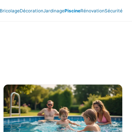
Bricolage
Décoration
Jardinage
Piscine
Rénovation
Sécurité