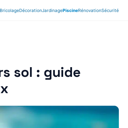
Bricolage
Décoration
Jardinage
Piscine
Rénovation
Sécurité
s sol : guide
ix